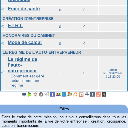
Frais de santé
0
0
CRÉATION D’ENTREPRISE
E.I.R.L
0
0
HONORAIRES DU CABINET
Mode de calcul
0
0
LE RÉGIME DE L’AUTO-ENTREPRENEUR
Le régime de
l’auto-
entrepreneur
admin
1
0
le 07/01/2026
Comment est géré
à 15:23:00
actuellement ce
régime
Edito
Dans le cadre de notre mission, nous vous conseillerons dans tous les
moments importants de la vie de votre entreprise : création, croissance,
cession, transmission.