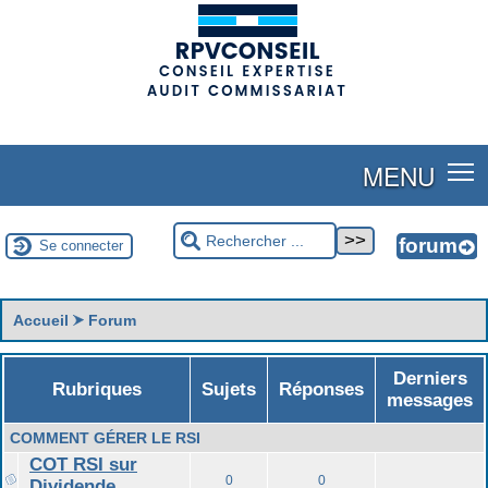
(adsbygoogle = window.adsbygoogle || []).push({});
MENU
Se connecter
Accueil
Forum
Derniers
Rubriques
Sujets
Réponses
messages
COMMENT GÉRER LE RSI
COT RSI sur
0
0
Dividende