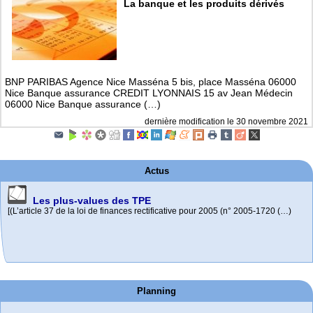
La banque et les produits dérivés
BNP PARIBAS Agence Nice Masséna 5 bis, place Masséna 06000
Nice Banque assurance CREDIT LYONNAIS 15 av Jean Médecin
06000 Nice Banque assurance (…)
dernière modification le 30 novembre 2021
Actus
Les plus-values des TPE
[(L’article 37 de la loi de finances rectificative pour 2005 (n° 2005-1720 (…)
La Médiation du crédit
Cumul Emploi-retraite 1
Un principe directeur : La Médiation du crédit est ouverte à toutes les (…)
Planning
Info sur le cumul emploi-retraite du régime général et des régimes (…)