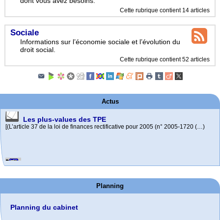
dont vous avez besoins.
Cette rubrique contient 14 articles
Sociale
Informations sur l’économie sociale et l’évolution du
droit social.
Cette rubrique contient 52 articles
Les plus-values des TPE
[(L’article 37 de la loi de finances rectificative pour 2005 (n° 2005-1720 (…)
Actus
La Médiation du crédit
Un principe directeur : La Médiation du crédit est ouverte à toutes les (…)
Cumul Emploi-retraite 1
Planning
Info sur le cumul emploi-retraite du régime général et des régimes (…)
Planning du cabinet