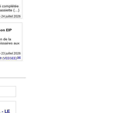
té complétée
’assiette (…)
e
24 juillet 2026
non EIP
n de la
issaires aux
e
23 juillet 2026
fr (VEEGEE)
. - LE