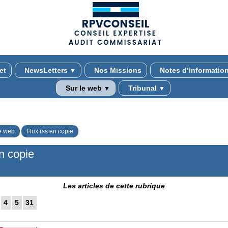
(adsbygoogle = window.adsbygoogle || []).push({});
et
NewsLetters
Nos Missions
Notes d’informatio
▼
Sur le web
Tribunal
▼
▼
e web
Flux rss en copie
n copie
Les articles de cette rubrique
4
5
31