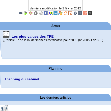
dernière modification le 2 février 2012
Actus
Les plus-values des TPE
[(L’article 37 de la loi de finances rectificative pour 2005 (n° 2005-1720 (…)
La Médiation du crédit
Cumul Emploi-retraite 1
Un principe directeur : La Médiation du crédit est ouverte à toutes les (…)
Planning
Info sur le cumul emploi-retraite du régime général et des régimes (…)
Planning du cabinet
Les derniers articles